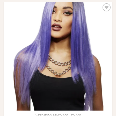
Πρόσθήκη
στην λίστα
επιθυμιών
ΑΙΣΘΗΣΙΑΚΆ ΕΣΏΡΟΥΧΑ - ΡΟΎΧΑ