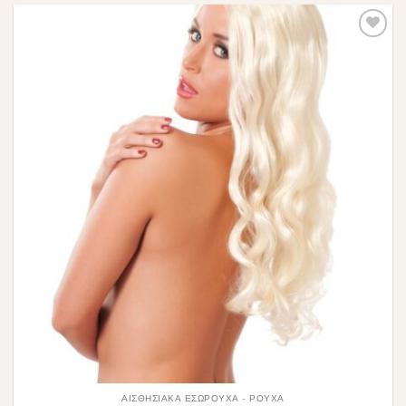
Πρόσθήκη
στην λίστα
επιθυμιών
ΑΙΣΘΗΣΙΑΚΆ ΕΣΏΡΟΥΧΑ - ΡΟΎΧΑ