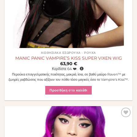
ΑΙΣΘΗΣΙΑΚΆ ΕΣΏΡΟΥΧΑ - ΡΟΎΧΑ
MANIC PANIC VAMPIRE’S KISS SUPER VIXEN WIG
63,90
€
Κερδίστε
64
❤️.
Περούκα επαγγελματικής ποιότητας, μακριά, ίσια, σε βαθύ μαύρο Raven™ με
ζωηρές ραβδώσεις που αξίζουν τον πόθο τόσο μαγικές όσο το Vampire's Kiss™.
Προσθήκη στο καλάθι
Πρόσθήκη
στην λίστα
επιθυμιών