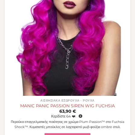
ΑΙΣΘΗΣΙΑΚΆ ΕΣΏΡΟΥΧΑ - ΡΟΎΧΑ
MANIC PANIC PASSION SIREN WIG FUCHSIA
63,90
€
Κερδίστε
64
❤️.
Περούκα επαγγελματικής ποιότητας σε χρώμα Plum Passion™ στο Fuchsia
Shock™. Κυματιστές μπούκλες σε λαχταριστό μωβ-φούξια ombre στυλ.