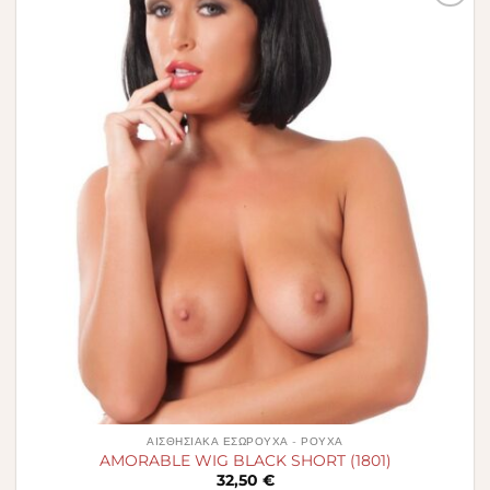
Πρόσθήκη
στην λίστα
επιθυμιών
ΑΙΣΘΗΣΙΑΚΆ ΕΣΏΡΟΥΧΑ - ΡΟΎΧΑ
AMORABLE WIG BLACK SHORT (1801)
32,50
€