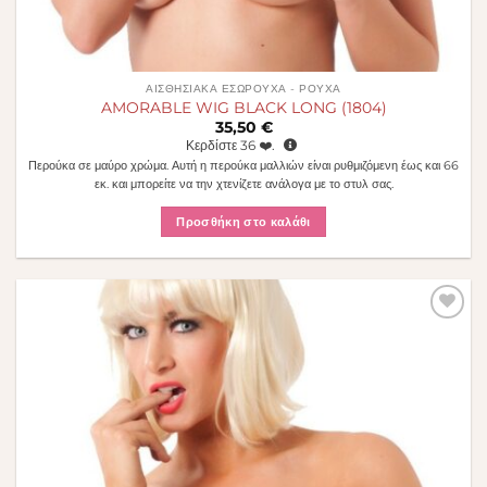
ΑΙΣΘΗΣΙΑΚΆ ΕΣΏΡΟΥΧΑ - ΡΟΎΧΑ
AMORABLE WIG BLACK LONG (1804)
35,50
€
Κερδίστε
36
❤️.
Περούκα σε μαύρο χρώμα. Αυτή η περούκα μαλλιών είναι ρυθμιζόμενη έως και 66
εκ. και μπορείτε να την χτενίζετε ανάλογα με το στυλ σας.
Προσθήκη στο καλάθι
Πρόσθήκη
στην λίστα
επιθυμιών