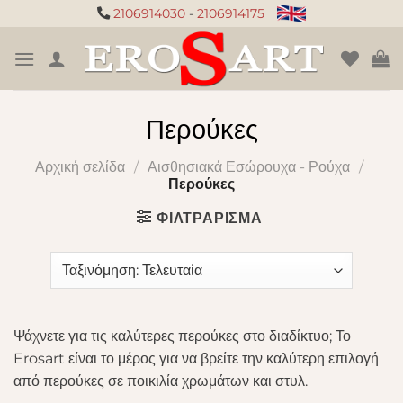
Μετάβαση
2106914030
-
2106914175
στο
περιεχόμενο
Περούκες
Αρχική σελίδα
/
Αισθησιακά Εσώρουχα - Ρούχα
/
Περούκες
ΦΙΛΤΡΆΡΙΣΜΑ
Ψάχνετε για τις καλύτερες περούκες στο διαδίκτυο; Το
Erosart είναι το μέρος για να βρείτε την καλύτερη επιλογή
από περούκες σε ποικιλία χρωμάτων και στυλ.