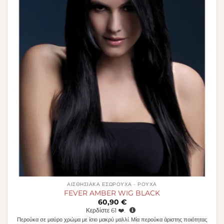
επιθυμιών
ΑΙΣΘΗΣΙΑΚΆ ΕΣΏΡΟΥΧΑ - ΡΟΎΧΑ
FEVER AMBER WIG BLACK
60,90
€
Κερδίστε
61
❤️.
Περούκα σε μαύρο χρώμα με ίσιο μακρύ μαλλί. Μία περούκα άριστης ποιότητας