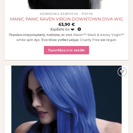
ΑΙΣΘΗΣΙΑΚΆ ΕΣΏΡΟΥΧΑ - ΡΟΎΧΑ
MANIC PANIC RAVEN VIRGIN DOWNTOWN DIVA WIG
63,90
€
Κερδίστε
64
❤️.
Περούκα επαγγελματικής ποιότητας σε στυλ Raven™ black & snowy Virgin™
white split dye. Ένα τέλειο γοτθικό μείγμα. Cruelty Free και Vegan.
Προσθήκη στο καλάθι
Πρόσθήκη
στην λίστα
επιθυμιών