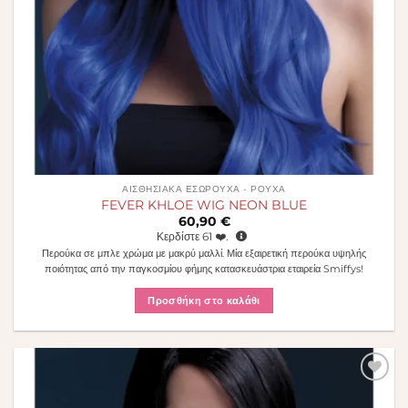
ΑΙΣΘΗΣΙΑΚΆ ΕΣΏΡΟΥΧΑ - ΡΟΎΧΑ
FEVER KHLOE WIG NEON BLUE
60,90
€
Κερδίστε
61
❤️.
Περούκα σε μπλε χρώμα με μακρύ μαλλί. Μία εξαιρετική περούκα υψηλής
ποιότητας από την παγκοσμίου φήμης κατασκευάστρια εταιρεία Smiffys!
Προσθήκη στο καλάθι
Πρόσθήκη
στην λίστα