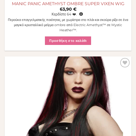
MANIC PANIC AMETHYST OMBRE SUPER VIXEN WIG
63,90
€
Κερδίστε
64
❤️.
Περούκα επαγγελματικής ποιότητας, με χωρίστρα στο πλάι και σκούρα ρίζα σε ένα
μαγικό κρυσταλλικό μείγμα ombre από Electric Amethyst™ σε Mystic
Heather™.
Προσθήκη στο καλάθι
Πρόσθήκη
στην λίστα
επιθυμιών