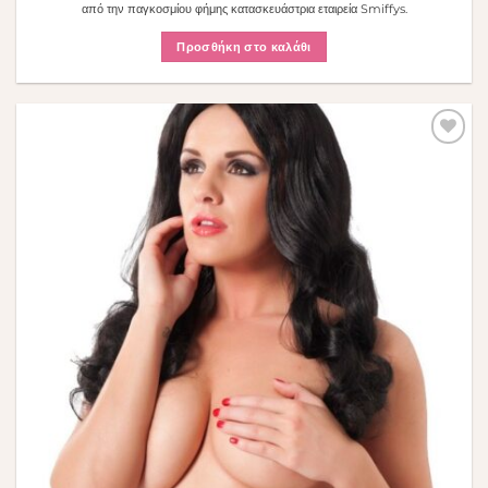
από την παγκοσμίου φήμης κατασκευάστρια εταιρεία Smiffys.
Προσθήκη στο καλάθι
Πρόσθήκη
στην λίστα
επιθυμιών