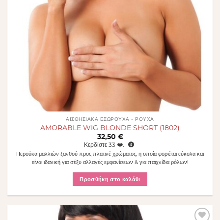
ΑΙΣΘΗΣΙΑΚΆ ΕΣΏΡΟΥΧΑ - ΡΟΎΧΑ
AMORABLE WIG BLONDE SHORT (1802)
32,50
€
Κερδίστε
33
❤️.
Περούκα μαλλιών ξανθού προς πλατινέ χρώματος, η οποία φοριέται εύκολα και
είναι ιδανική για σέξυ αλλαγές εμφανίσεων & για παιχνίδια ρόλων!
Προσθήκη στο καλάθι