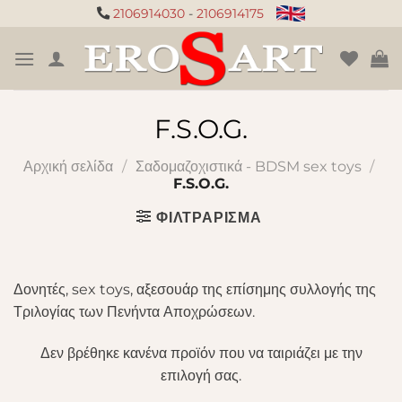
Μετάβαση
2106914030
-
2106914175
στο
περιεχόμενο
F.S.O.G.
Αρχική σελίδα
/
Σαδομαζοχιστικά - BDSM sex toys
/
F.S.O.G.
ΦΙΛΤΡΆΡΙΣΜΑ
Δονητές, sex toys, αξεσουάρ της επίσημης συλλογής της
Τριλογίας των Πενήντα Αποχρώσεων.
Δεν βρέθηκε κανένα προϊόν που να ταιριάζει με την
επιλογή σας.