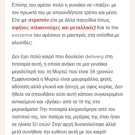
Επίσης του αρέσει πολύ η γυναίκα να «παίζει» με
τον πρωκτό του με οποιονδήποτε τρόπο και μέσο.
Είτε
με στραπόν
είτε με άλλα παιχνίδια όπως
σφήνες σιλικονούχες και μεταλλικές
!
Και το πιο
extreme του αρέσουν οι μαστιγιές στα οπίσθια με
αλυσίδες!
Δεν έχει πολύ καιρό που δουλεύει delivery στη
πιτσαρία αυτή, η οποία ανήκει σε μια γυναίκα
μεγαλύτερή του, τη Μυρτώ που είναι 38 χρονών.
Εμφανισιακά η Μυρτώ είναι μαυρομάλλα, ψηλή,
αδύνατη αλλά γλυκιά και ήσυχη, με ύφος κυρίας. Δεν
ήθελε να σπουδάσει ούτε αυτή κάποιο συγκεκριμένο
αντικείμενο και «βγήκε» από τα 18 της στο
μεροκάματο! Την πιτσαρία κληρονόμησε από τον
παππού της, τον πατέρα της μητέρας της όταν ήταν
σε ηλικία 30 ετών! Στην αρχή δυσκολεύτηκε αλλά
μετά συνήθισε την ευθύνη αυτή με τον καιρό!