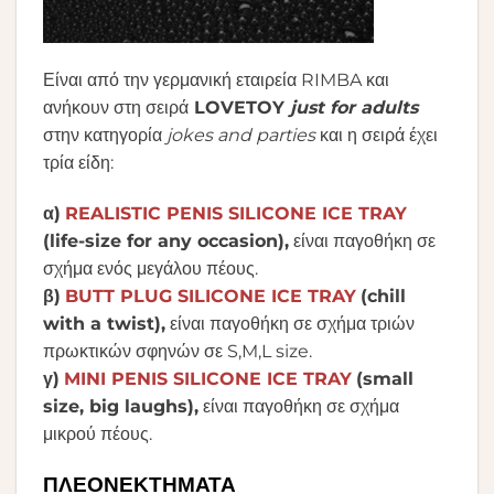
Είναι από την γερμανική εταιρεία RIMBA και
ανήκουν στη σειρά
LOVETOY
just for adults
στην κατηγορία
jokes and parties
και η σειρά έχει
τρία είδη:
α)
REALISTIC PENIS SILICONE ICE TRAY
(life-size for any occasion),
είναι παγοθήκη σε
σχήμα ενός μεγάλου πέους.
β)
BUTT PLUG SILICONE ICE TRAY
(chill
with a twist),
είναι παγοθήκη σε σχήμα τριών
πρωκτικών σφηνών σε S,M,L size.
γ)
MINI PENIS SILICONE ICE TRAY
(small
size, big laughs),
είναι παγοθήκη σε σχήμα
μικρού πέους.
ΠΛΕΟΝΕΚΤΗΜΑΤΑ