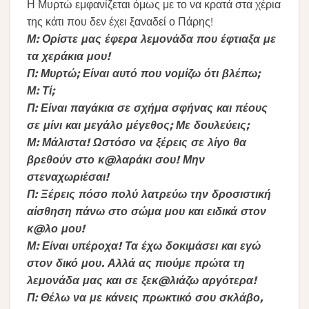
Η Μυρτώ εμφανίζεται όμως με το να κρατά στα χέρια
της κάτι που δεν έχει ξαναδεί ο Πάρης!
Μ: Ορίστε μας έφερα λεμονάδα που έφτιαξα με
τα χεράκια μου!
Π: Μυρτώ; Είναι αυτό που νομίζω ότι βλέπω;
Μ: Τί;
Π: Είναι παγάκια σε σχήμα σφήνας και πέους
σε μίνι και μεγάλο μέγεθος; Με δουλεύεις;
Μ: Μάλιστα! Ωστόσο να ξέρεις σε λίγο θα
βρεθούν στο κ@λαράκι σου! Μην
στεναχωριέσαι!
Π: Ξέρεις πόσο πολύ λατρεύω την δροσιστική
αίσθηση πάνω στο σώμα μου και ειδικά στον
κ@λο μου!
Μ: Είναι υπέροχα! Τα έχω δοκιμάσει και εγώ
στον δικό μου. Αλλά ας πιούμε πρώτα τη
λεμονάδα μας και σε ξεκ@λιάζω αργότερα!
Π: Θέλω να με κάνεις πρωκτικό σου σκλάβο,