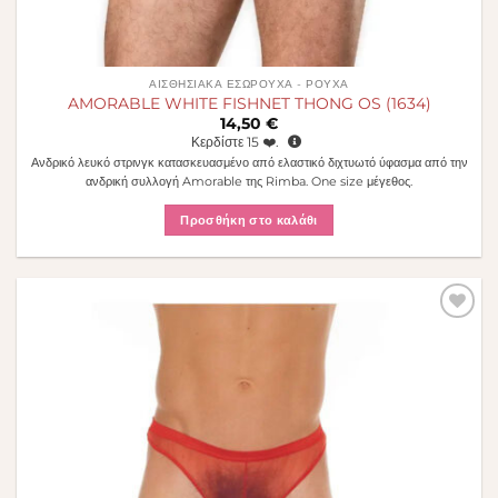
ΑΙΣΘΗΣΙΑΚΆ ΕΣΏΡΟΥΧΑ - ΡΟΎΧΑ
AMORABLE WHITE FISHNET THONG OS (1634)
14,50
€
Κερδίστε
15
❤️.
Ανδρικό λευκό στρινγκ κατασκευασμένο από ελαστικό διχτυωτό ύφασμα από την
ανδρική συλλογή Amorable της Rimba. One size μέγεθος.
Προσθήκη στο καλάθι
Πρόσθήκη
στην λίστα
επιθυμιών