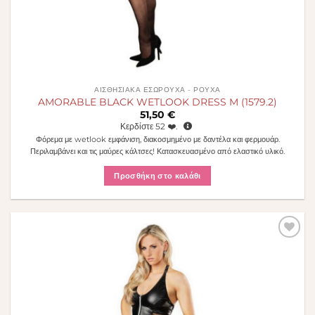
ΑΙΣΘΗΣΙΑΚΆ ΕΣΏΡΟΥΧΑ - ΡΟΎΧΑ
AMORABLE BLACK WETLOOK DRESS M (1579.2)
51,50
€
Κερδίστε
52
❤️.
Φόρεμα με wetlook εμφάνιση, διακοσμημένο με δαντέλα και φερμουάρ.
Περιλαμβάνει και τις μαύρες κάλτσες! Κατασκευασμένο από ελαστικό υλικό.
Προσθήκη στο καλάθι
Πρόσθήκη
στην λίστα
επιθυμιών