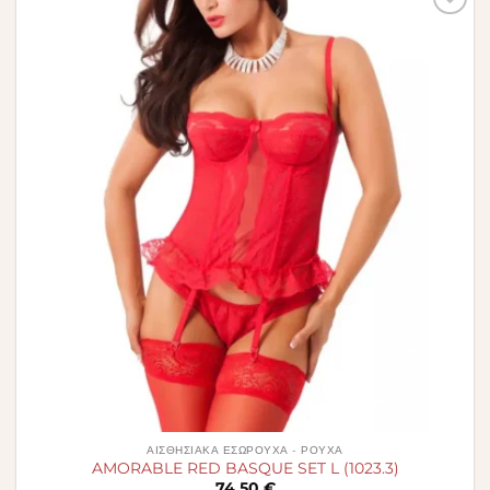
Πρόσθήκη
στην λίστα
επιθυμιών
ΑΙΣΘΗΣΙΑΚΆ ΕΣΏΡΟΥΧΑ - ΡΟΎΧΑ
AMORABLE RED BASQUE SET L (1023.3)
74,50
€