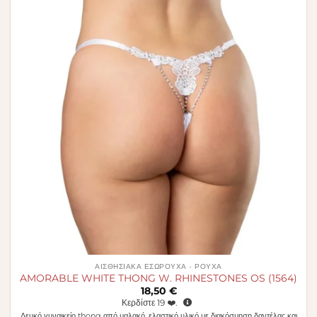
στην λίστα
επιθυμιών
ΑΙΣΘΗΣΙΑΚΆ ΕΣΏΡΟΥΧΑ - ΡΟΎΧΑ
AMORABLE WHITE THONG W. RHINESTONES OS (1564)
18,50
€
Κερδίστε
19
❤️.
Λευκό γυναικείο thong από μαλακό, ελαστικό υλικό με διακόσμηση δαντέλας και