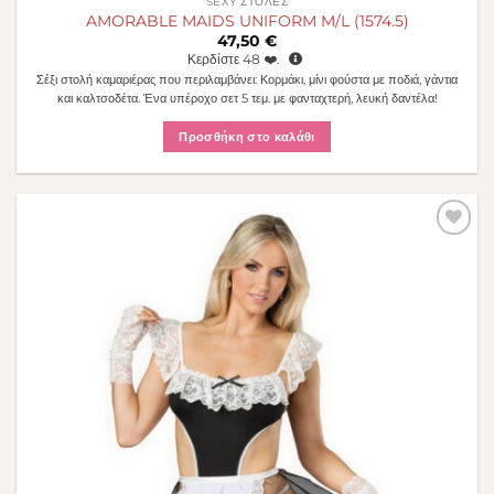
SEXY ΣΤΟΛΈΣ
AMORABLE MAIDS UNIFORM M/L (1574.5)
47,50
€
Κερδίστε
48
❤️.
Σέξι στολή καμαριέρας που περιλαμβάνει: Κορμάκι, μίνι φούστα με ποδιά, γάντια
και καλτσοδέτα. Ένα υπέροχο σετ 5 τεμ. με φανταχτερή, λευκή δαντέλα!
Προσθήκη στο καλάθι
Πρόσθήκη
στην λίστα
επιθυμιών