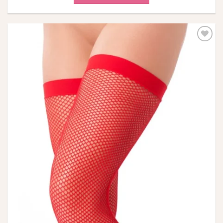
Πρόσθήκη
στην λίστα
επιθυμιών