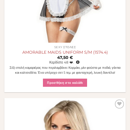
SEXY ΣΤΟΛΈΣ
AMORABLE MAIDS UNIFORM S/M (1574.4)
47,50
€
Κερδίστε
48
❤️.
Σέξι στολή καμαριέρας που περιλαμβάνει: Κορμάκι, μίνι φούστα με ποδιά, γάντια
και καλτσοδέτα. Ένα υπέροχο σετ 5 τεμ. με φανταχτερή, λευκή δαντέλα!
Προσθήκη στο καλάθι
Πρόσθήκη
στην λίστα
επιθυμιών