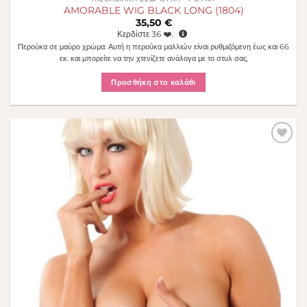
AMORABLE WIG BLACK LONG (1804)
35,50
€
Κερδίστε
36
❤️.
Περούκα σε μαύρο χρώμα. Αυτή η περούκα μαλλιών είναι ρυθμιζόμενη έως και 66
εκ. και μπορείτε να την χτενίζετε ανάλογα με το στυλ σας.
Προσθήκη στο καλάθι
Πρόσθήκη
στην λίστα
επιθυμιών