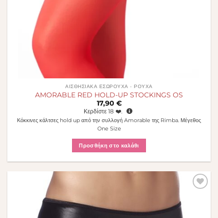
ΑΙΣΘΗΣΙΑΚΆ ΕΣΏΡΟΥΧΑ - ΡΟΎΧΑ
AMORABLE RED HOLD-UP STOCKINGS OS
17,90
€
Κερδίστε
18
❤️.
Κόκκινες κάλτσες hold up από την συλλογή Amorable της Rimba. Μέγεθος
One Size
Προσθήκη στο καλάθι
Πρόσθήκη
στην λίστα
επιθυμιών