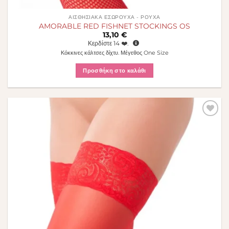
ΑΙΣΘΗΣΙΑΚΆ ΕΣΏΡΟΥΧΑ - ΡΟΎΧΑ
AMORABLE RED FISHNET STOCKINGS OS
13,10
€
Κερδίστε
14
❤️.
Κόκκινες κάλτσες δίχτυ. Μέγεθος One Size
Προσθήκη στο καλάθι
Πρόσθήκη
στην λίστα
επιθυμιών