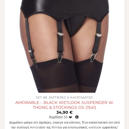
ΣΕΤ ΜΕ ΖΑΡΤΙΕΡΕΣ & ΚΑΛΤΣΟΔΕΤΕΣ
AMORABLE – BLACK WETLOOK SUSPENDER W.
THONG & STOCKINGS OS (1541)
34,90
€
Κερδίστε
35
❤️.
Δερμάτινο μαύρο σετ ζαρτιέρες, στρινγκ και κάλτσες. Ένα καταπληκτικό σετ από
την συλλογή Amorable της Rimba για εντυπωσιακές wetlook εμφανίσεις!