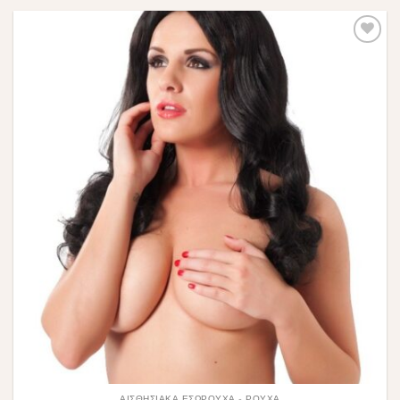
Πρόσθήκη
στην λίστα
επιθυμιών
ΑΙΣΘΗΣΙΑΚΆ ΕΣΏΡΟΥΧΑ - ΡΟΎΧΑ