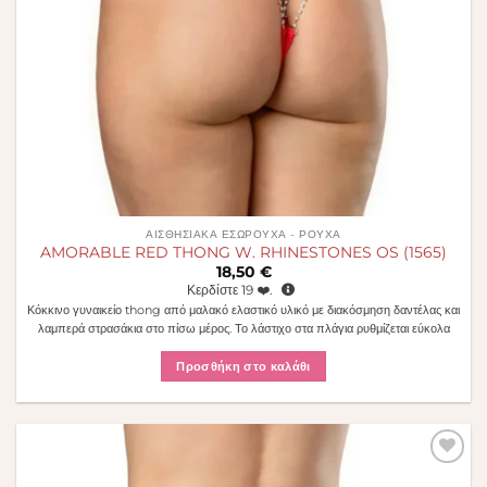
ΑΙΣΘΗΣΙΑΚΆ ΕΣΏΡΟΥΧΑ - ΡΟΎΧΑ
AMORABLE RED THONG W. RHINESTONES OS (1565)
18,50
€
Κερδίστε
19
❤️.
Κόκκινο γυναικείο thong από μαλακό ελαστικό υλικό με διακόσμηση δαντέλας και
λαμπερά στρασάκια στο πίσω μέρος. Το λάστιχο στα πλάγια ρυθμίζεται εύκολα
Προσθήκη στο καλάθι
Πρόσθήκη