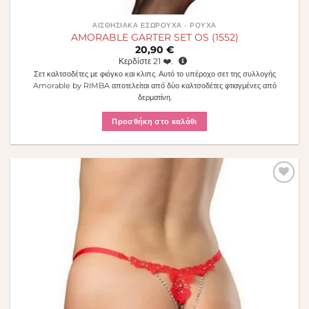
ΑΙΣΘΗΣΙΑΚΆ ΕΣΏΡΟΥΧΑ - ΡΟΎΧΑ
AMORABLE GARTER SET OS (1552)
20,90
€
Κερδίστε
21
❤️.
Σετ καλτσοδέτες με φιόγκο και κλιπς. Αυτό το υπέροχο σετ της συλλογής
Amorable by RIMBA αποτελείται από δύο καλτσοδέτες φτιαγμένες από
δερματίνη.
Προσθήκη στο καλάθι
Πρόσθήκη
στην λίστα
επιθυμιών