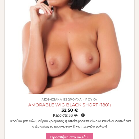
ΑΙΣΘΗΣΙΑΚΆ ΕΣΏΡΟΥΧΑ - ΡΟΎΧΑ
AMORABLE WIG BLACK SHORT (1801)
32,50
€
Κερδίστε
33
❤️.
Περούκα μαλλιών μαύρου χρώματος, η οποία φοριέται εύκολα και είναι ιδανική για
σέξυ αλλαγές εμφανίσεων & για παιχνίδια ρόλων!
Προσθήκη στο καλάθι