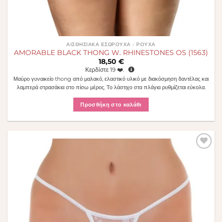
ΑΙΣΘΗΣΙΑΚΆ ΕΣΏΡΟΥΧΑ - ΡΟΎΧΑ
AMORABLE BLACK THONG W. RHINESTONES OS (1563)
18,50
€
Κερδίστε
19
❤️.
Μαύρο γυναικείο thong από μαλακό, ελαστικό υλικό με διακόσμηση δαντέλας και
λαμπερά στρασάκια στο πίσω μέρος. Το λάστιχο στα πλάγια ρυθμίζεται εύκολα.
Προσθήκη στο καλάθι
Πρόσθήκη
στην λίστα
επιθυμιών