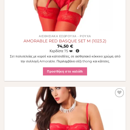
ΑΙΣΘΗΣΙΑΚΆ ΕΣΏΡΟΥΧΑ - ΡΟΎΧΑ
AMORABLE RED BASQUE SET M (1023.2)
74,50
€
Κερδίστε
75
❤️.
Σετ πολυτελείας με κορσέ και καλτσοδέτες, σε αισθησιακό κόκκινο χρώμα, από
την συλλογή Amorable. Περιλαμβάνει σέξι thong και κάλτσες.
Προσθήκη στο καλάθι
Πρόσθήκη
στην λίστα
επιθυμιών