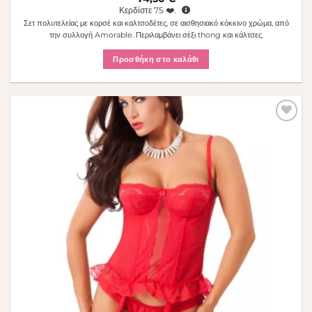
Κερδίστε
75
❤️.
Σετ πολυτελείας με κορσέ και καλτσοδέτες, σε αισθησιακό κόκκινο χρώμα, από
την συλλογή Amorable. Περιλαμβάνει σέξι thong και κάλτσες.
Προσθήκη στο καλάθι
Πρόσθήκη
στην λίστα
επιθυμιών