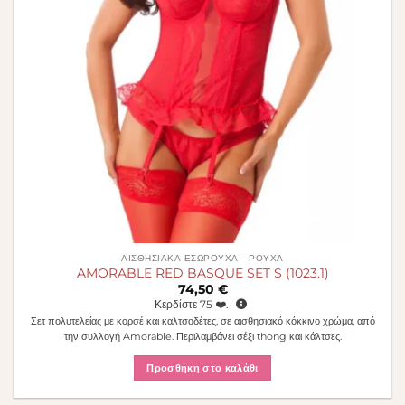
ΑΙΣΘΗΣΙΑΚΆ ΕΣΏΡΟΥΧΑ - ΡΟΎΧΑ
AMORABLE RED BASQUE SET S (1023.1)
74,50
€
Κερδίστε
75
❤️.
Σετ πολυτελείας με κορσέ και καλτσοδέτες, σε αισθησιακό κόκκινο χρώμα, από
την συλλογή Amorable. Περιλαμβάνει σέξι thong και κάλτσες.
Προσθήκη στο καλάθι