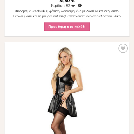
51,50
€
Κερδίστε
52
❤️.
Φόρεμα με wetlook εμφάνιση, διακοσμημένο με δαντέλα και φερμουάρ.
Περιλαμβάνει και τις μαύρες κάλτσες! Κατασκευασμένο από ελαστικό υλικό.
Προσθήκη στο καλάθι
Πρόσθήκη
στην λίστα
επιθυμιών