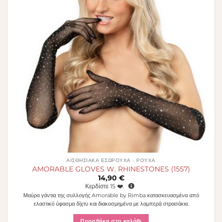
ΑΙΣΘΗΣΙΑΚΆ ΕΣΏΡΟΥΧΑ - ΡΟΎΧΑ
AMORABLE GLOVES W. RHINESTONES (1557)
14,90
€
Κερδίστε
15
❤️.
Μαύρα γάντια της συλλογής Amorable by Rimba κατασκευασμένα από
ελαστικό ύφασμα δίχτυ και διακοσμημένα με λαμπερά στρασάκια.
Προσθήκη στο καλάθι