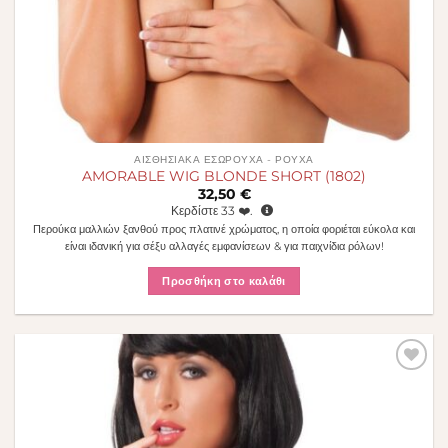
ΑΙΣΘΗΣΙΑΚΆ ΕΣΏΡΟΥΧΑ - ΡΟΎΧΑ
AMORABLE WIG BLONDE SHORT (1802)
32,50
€
Κερδίστε
33
❤️.
Περούκα μαλλιών ξανθού προς πλατινέ χρώματος, η οποία φοριέται εύκολα και
είναι ιδανική για σέξυ αλλαγές εμφανίσεων & για παιχνίδια ρόλων!
Προσθήκη στο καλάθι
Πρόσθήκη
στην λίστα
επιθυμιών