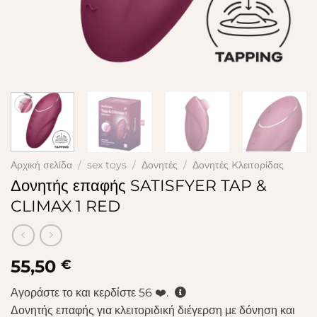
Αρχική σελίδα
/
sex toys
/
Δονητές
/
Δονητές Kλειτορίδας
Δονητής επαφής SATISFYER TAP &
CLIMAX 1 RED
55,50
€
Αγοράστε το και κερδίστε
56
❤️.
Δονητής επαφής για κλειτοριδική διέγερση με δόνηση και