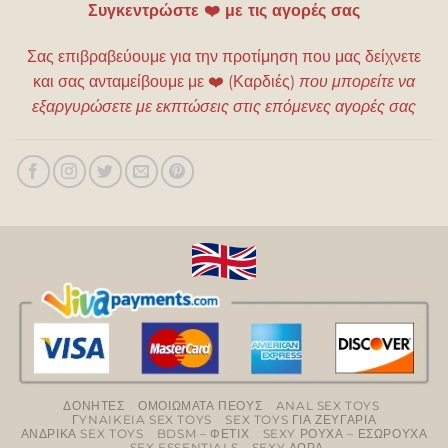
Συγκεντρώστε ❤️ με τις αγορές σας
Σας επιβραβεύουμε για την προτίμηση που μας δείχνετε
και σας ανταμείβουμε με
❤️
(Καρδιές)
που μπορείτε να
εξαργυρώσετε με εκπτώσεις στις επόμενες αγορές σας
ΔΟΝΗΤΕΣ
ΟΜΟΙΩΜΑΤΑ ΠΕΟΥΣ
ANAL SEX TOYS
ΓYNAIKEIA SEX TOYS
SEX TOYS ΓΙΑ ΖΕΥΓΑΡΙΑ
ΑΝΔΡΙΚΑ SEX TOYS
BDSM – ΦΕΤΙΧ
SEXY ΡΟΥΧΑ – ΕΣΩΡΟΥΧΑ
SEX ESSENTIALS
SEXY ΔΩΡΑ