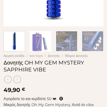
Αρχική σελίδα
/
sex toys
/
Δονητές
/
Μικροί Δονητές
Δονητής OH MY GEM MYSTERY
SAPPHIRE VIBE
49,90
€
Αγοράστε το και κερδίστε
50
❤️.
Μικρός δονητής Oh My Gem Mystery. Αυτό το vibe