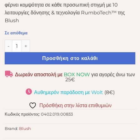
φέρνει κομψότητα σε κάθε προσωπική στιγμή με 10
λειτουργίες δόνησης & τεχνολογία RumboTech™ της
Blush
Σε απόθεμα
Δονητής OH MY GEM MYSTERY SAPPHIRE VIBE ποσότητα
Προσθήκη στο καλάθι
Δωρεάν αποστολή με
BOX NOW
για αγορές άνω των
25€
Αυθημερόν παράδοση με Wolt
(8€)
Πρόσθήκη στην λίστα επιθυμιών
Κωδικός προϊόντος:
0402.019.00833
Brand:
Blush