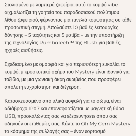
Στολισμένο με λαμπερά ζαφείρια, αυτό το κομψό vibe
αιχμαλωτίζει τη γοητεία του παραδοσιακού πολύτιμου
λίθου ζαφειριού, φέρνοντας μια πινελιά κομψότητας σε κάθε
προσωπική στιγμή. Απολαύστε 10 βαθιές λειτουργίες
δόνησης – 5 ταχύτητες και 5 μοτίβα – με την υποστήριξη
της τεχνολογίας RumboTech™ της Blush για βαθιές,
ηχηρές αισθήσεις.
Σχεδιασμένο με ομορφιά και για περισσότερη ευκολία, το
κομψό, μικροσκοπικό σχήμα του Mystery είναι ιδανικό για
ταξίδια, με μια γωνιακή άκρη ακριβείας που προσφέρει
απόλυτη ευχαρίστηση και διέγερση.
Κατασκευασμένο από υλικά ασφαλή για το σώμα, είναι
αδιάβροχο IPX7 και επαναφορτίζεται με μαγνητική θύρα
USB, προσκαλώντας σας να εξερευνήσετε όπου σας
οδηγούν οι επιθυμίες σας. Κάντε το Oh My Gem Mystery
το κόσμημα της συλλογής σας – έναν εορτασμό