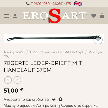
Μετάβαση
2106914030
-
2106914175
στο
περιεχόμενο
Πρόσθήκη
Αρχική σελίδα
/
Σαδομαζοχιστικά - BDSM sex toys
/
Μαστίγια
στην
σεξ
λίστα
70GERTE LEDER-GRIEFF MIT
επιθυμιών
HANDLAUF 67CM
51,00
€
Αγοράστε το και κερδίστε
51
❤️.
Μαστίγιο μήκους 67cm με λεπτή λωρίδα από δέρμα και