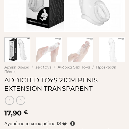
Αρχική σελίδα
/
sex toys
/
Ανδρικά Sex Toys
/
Προεκταση
Πέους
ADDICTED TOYS 21CM PENIS
EXTENSION TRANSPARENT
17,90
€
Αγοράστε το και κερδίστε
18
❤️.