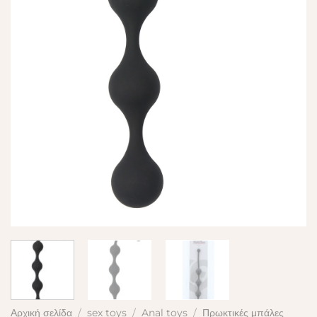
Αρχική σελίδα
/
sex toys
/
Anal toys
/
Πρωκτικές μπάλες