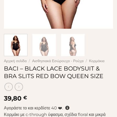
Αρχική σελίδα
/
Αισθησιακά Εσώρουχα - Ρούχα
/
Κορμάκια
BACI – BLACK LACE BODYSUIT &
BRA SLITS RED BOW QUEEN SIZE
39,80
€
Αγοράστε το και κερδίστε
40
❤️.
Κορμάκι με c-through ύφασμα, σχέδια floral και μικρά