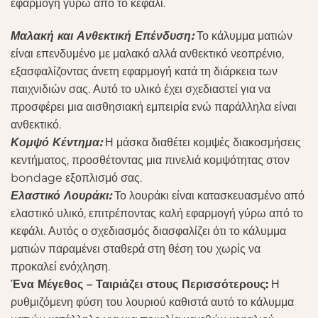
εφαρμογή γύρω από το κεφάλι.
Μαλακή και Ανθεκτική Επένδυση:
Το κάλυμμα ματιών
είναι επενδυμένο με μαλακό αλλά ανθεκτικό νεοπρένιο,
εξασφαλίζοντας άνετη εφαρμογή κατά τη διάρκεια των
παιχνιδιών σας. Αυτό το υλικό έχει σχεδιαστεί για να
προσφέρει μια αισθησιακή εμπειρία ενώ παράλληλα είναι
ανθεκτικό.
Κομψό Κέντημα:
Η μάσκα διαθέτει κομψές διακοσμήσεις
κεντήματος, προσθέτοντας μια πινελιά κομψότητας στον
bondage εξοπλισμό σας.
Ελαστικό Λουράκι:
Το λουράκι είναι κατασκευασμένο από
ελαστικό υλικό, επιτρέποντας καλή εφαρμογή γύρω από το
κεφάλι. Αυτός ο σχεδιασμός διασφαλίζει ότι το κάλυμμα
ματιών παραμένει σταθερά στη θέση του χωρίς να
προκαλεί ενόχληση.
Ένα Μέγεθος – Ταιριάζει στους Περισσότερους:
Η
ρυθμιζόμενη φύση του λουριού καθιστά αυτό το κάλυμμα