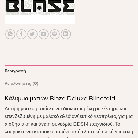
Περιγραφή
Αξιολογήσεις (0)
Κάλυμμα ματιών Blaze Deluxe Blindfold
Αυτή η μάσκα ματιών είναι διακοσμημένη με κέντημα και
επενδεδυμένη με μαλακό αλλά ανθεκτικό νεοπρένιο, για μια
αισθησιακή και άνετη συνεδρία BDSM παιχνιδιού. Το
λουράκι είναι κατασκευασμένο από ελαστικό υλικό για καλή