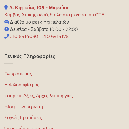
Λ. Κηφισίας 105 - Μαρούσι
Κόμβος Αττικής οδού, δίπλα στο μέγαρο του ΟΤΕ
Διαθέσιμο parking πελατών
Δευτέρα - Σάββατο 10:00 - 22:00
210 6914030
-
210 6914175
Γενικές Πληροφορίες
Γνωρίστε μας
Η Φιλοσοφία μας
Ιστορικό, Αξίες, Αρχές λειτουργίας
Blog – ενημέρωση
Συχνές Ερωτήσεις
Όροι χρήσης erosart.gr