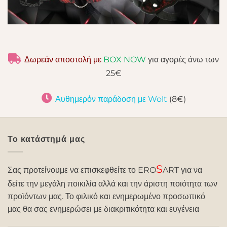
Δωρεάν αποστολή με
BOX NOW
για αγορές άνω των
25€
Αυθημερόν παράδοση με Wolt
(8€)
Το κατάστημά μας
S
Σας προτείνουμε να επισκεφθείτε το ERO
ART για να
δείτε την μεγάλη ποικιλία αλλά και την άριστη ποιότητα των
προϊόντων μας. Το φιλικό και ενημερωμένο προσωπικό
μας θα σας ενημερώσει με διακριτικότητα και ευγένεια