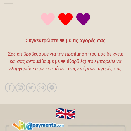
Συγκεντρώστε ❤️ με τις αγορές σας
Σας επιβραβεύουμε για την προτίμηση που μας δείχνετε
και σας ανταμείβουμε με
❤️
(Καρδιές)
που μπορείτε να
εξαργυρώσετε με εκπτώσεις στις επόμενες αγορές σας