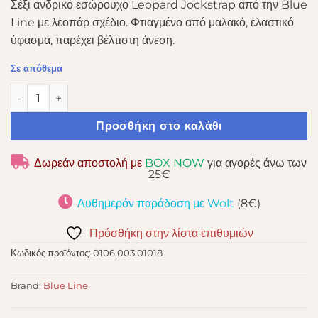
Σέξι ανδρικό εσώρουχο Leopard Jockstrap από την Blue
Line με λεοπάρ σχέδιο. Φτιαγμένο από μαλακό, ελαστικό
ύφασμα, παρέχει βέλτιστη άνεση.
Σε απόθεμα
BLUE LINE JOCK STRAP LEOPARD L/XL ποσότητα
Προσθήκη στο καλάθι
Δωρεάν αποστολή με
BOX NOW
για αγορές άνω των
25€
Αυθημερόν παράδοση με Wolt
(8€)
Πρόσθήκη στην λίστα επιθυμιών
Κωδικός προϊόντος:
0106.003.01018
Brand:
Blue Line