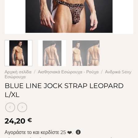
Αρχική σελίδα
/
Αισθησιακά Εσώρουχα - Ρούχα
/
Ανδρικά Sexy
Εσώρουχα
BLUE LINE JOCK STRAP LEOPARD
L/XL
24,20
€
Αγοράστε το και κερδίστε
25
❤️.