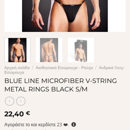
Αρχική σελίδα
/
Αισθησιακά Εσώρουχα - Ρούχα
/
Ανδρικά Sexy
Εσώρουχα
BLUE LINE MICROFIBER V-STRING
METAL RINGS BLACK S/M
22,40
€
Αγοράστε το και κερδίστε
23
❤️.