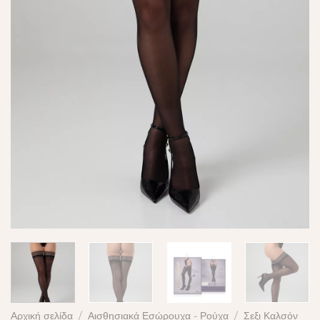
Αρχική σελίδα
/
Αισθησιακά Εσώρουχα - Ρούχα
/
Σεξι Καλσόν