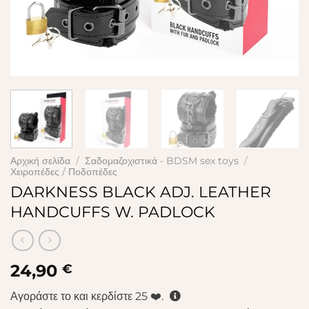
Αρχική σελίδα
/
Σαδομαζοχιστικά - BDSM sex toys
/
Χειροπέδες / Ποδοπέδες
DARKNESS BLACK ADJ. LEATHER
HANDCUFFS W. PADLOCK
24,90
€
Αγοράστε το και κερδίστε
25
❤️.