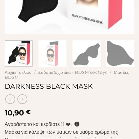
Αρχική σελίδα
/
Σαδομαζοχιστικά - BDSM sex toys
/
Μάσκες
BDSM
DARKNESS BLACK MASK
10,90
€
Αγοράστε το και κερδίστε
11
❤️.
Μάσκα για κάλυψη των ματιών σε μαύρο χρώμα της