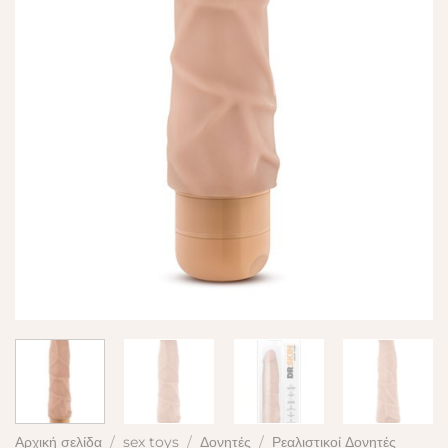
Αρχική σελίδα
/
sex toys
/
Δονητές
/
Ρεαλιστικοί Δονητές