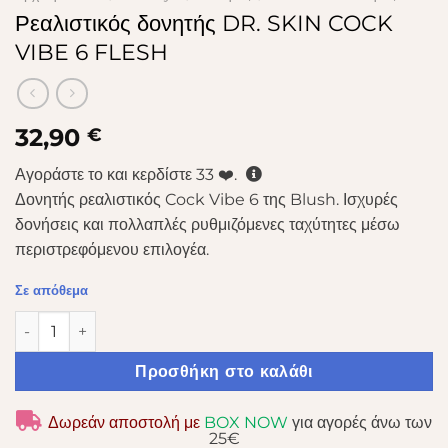
Ρεαλιστικός δονητής DR. SKIN COCK
VIBE 6 FLESH
32,90
€
Αγοράστε το και κερδίστε
33
❤️.
Δονητής ρεαλιστικός Cock Vibe 6 της Blush. Ισχυρές
δονήσεις και πολλαπλές ρυθμιζόμενες ταχύτητες μέσω
περιστρεφόμενου επιλογέα.
Σε απόθεμα
Ρεαλιστικός δονητής DR. SKIN COCK VIBE 6 FLESH ποσότητα
Προσθήκη στο καλάθι
Δωρεάν αποστολή με
BOX NOW
για αγορές άνω των
25€