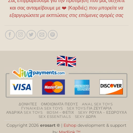
Σας επιβραβεύουμε για την προτίμηση που μας δείχνετε
και σας ανταμείβουμε με
❤️
(Καρδιές)
που μπορείτε να
εξαργυρώσετε με εκπτώσεις στις επόμενες αγορές σας
ΔΟΝΗΤΕΣ
ΟΜΟΙΩΜΑΤΑ ΠΕΟΥΣ
ANAL SEX TOYS
ΓYNAIKEIA SEX TOYS
SEX TOYS ΓΙΑ ΖΕΥΓΑΡΙΑ
ΑΝΔΡΙΚΑ SEX TOYS
BDSM – ΦΕΤΙΧ
SEXY ΡΟΥΧΑ – ΕΣΩΡΟΥΧΑ
SEX ESSENTIALS
SEXY ΔΩΡΑ
Copyright 2026
erosart ©
|
Eshop
development & support
by
Madlink ™