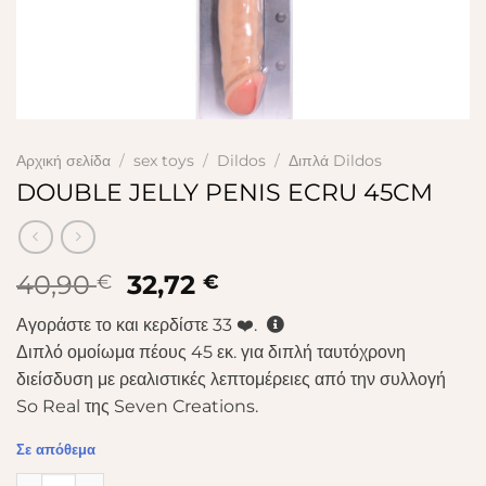
Αρχική σελίδα
/
sex toys
/
Dildos
/
Διπλά Dildos
DOUBLE JELLY PENIS ECRU 45CM
Original
Η
40,90
32,72
€
€
price
τρέχουσα
Αγοράστε το και κερδίστε
33
❤️.
was:
τιμή
Διπλό ομοίωμα πέους 45 εκ. για διπλή ταυτόχρονη
40,90 €.
είναι:
διείσδυση με ρεαλιστικές λεπτομέρειες από την συλλογή
32,72 €.
So Real της Seven Creations.
Σε απόθεμα
DOUBLE JELLY PENIS ECRU 45CM ποσότητα