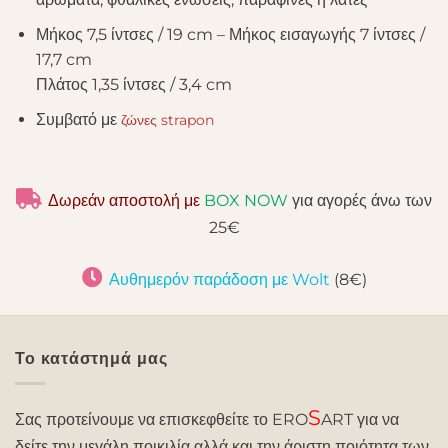
Μήκος 7,5 ίντσες / 19 cm – Μήκος εισαγωγής 7 ίντσες /
17,7 cm
Πλάτος 1,35 ίντσες / 3,4 cm
Συμβατό με
ζώνες strapon
Δωρεάν αποστολή με
BOX NOW
για αγορές άνω των
25€
Αυθημερόν παράδοση με Wolt
(8€)
Το κατάστημά μας
S
Σας προτείνουμε να επισκεφθείτε το ERO
ART για να
δείτε την μεγάλη ποικιλία αλλά και την άριστη ποιότητα των