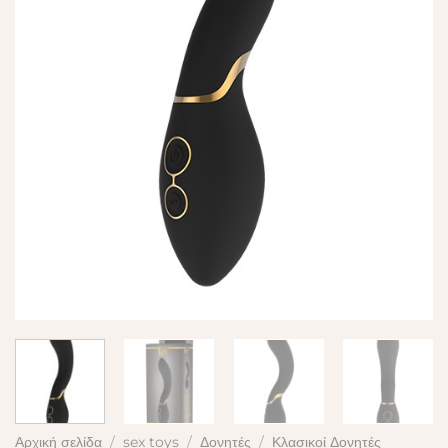
Αρχική σελίδα
/
sex toys
/
Δονητές
/
Κλασικοί Δονητές