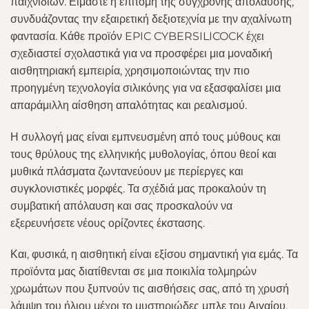
παιχνιδιών. Είμαστε η επιτομή της σύγχρονης απόλαυσης,
συνδυάζοντας την εξαιρετική δεξιοτεχνία με την αχαλίνωτη
φαντασία. Κάθε προϊόν EPIC CYBERSILICOCK έχει
σχεδιαστεί σχολαστικά για να προσφέρει μια μοναδική
αισθητηριακή εμπειρία, χρησιμοποιώντας την πιο
προηγμένη τεχνολογία σιλικόνης για να εξασφαλίσει μια
απαράμιλλη αίσθηση απαλότητας και ρεαλισμού.
Η συλλογή μας είναι εμπνευσμένη από τους μύθους και
τους θρύλους της ελληνικής μυθολογίας, όπου θεοί και
μυθικά πλάσματα ζωντανεύουν με περίεργες και
συγκλονιστικές μορφές. Τα σχέδιά μας προκαλούν τη
συμβατική απόλαυση και σας προσκαλούν να
εξερευνήσετε νέους ορίζοντες έκστασης.
Και, φυσικά, η αισθητική είναι εξίσου σημαντική για εμάς. Τα
προϊόντα μας διατίθενται σε μια ποικιλία τολμηρών
χρωμάτων που ξυπνούν τις αισθήσεις σας, από τη χρυσή
λάμψη του ήλιου μέχρι το μυστηριώδες μπλε του Αιγαίου.