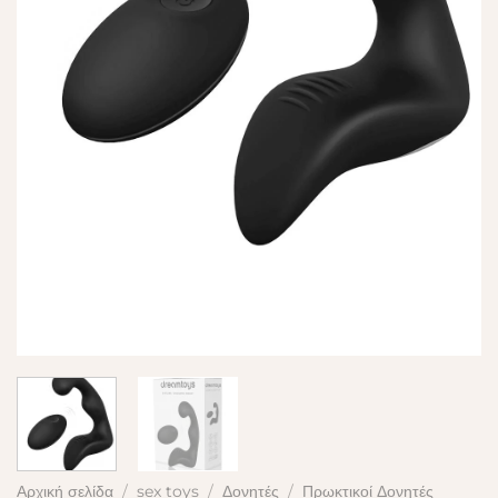
Αρχική σελίδα
/
sex toys
/
Δονητές
/
Πρωκτικοί Δονητές