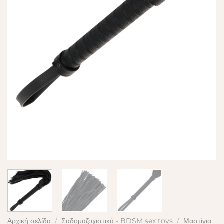
Αρχική σελίδα
/
Σαδομαζοχιστικά - BDSM sex toys
/
Μαστίγια