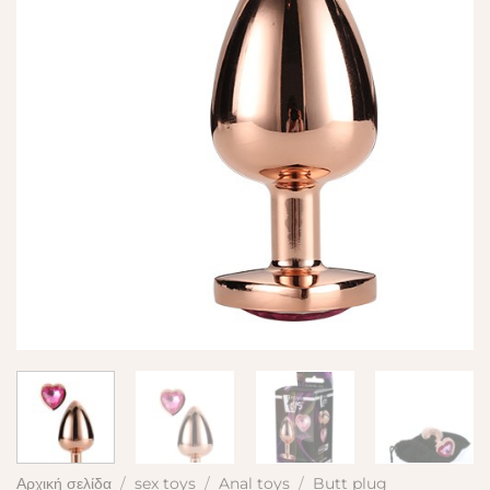
Αρχική σελίδα
/
sex toys
/
Anal toys
/
Butt plug