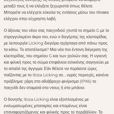
μεταξύ τους ή να ελέγξετε ξεχωριστά όπως θέλετε.
Μπορείτε να ελέγχετε εύκολα τις εντάσεις μέσω του πίνακα
ελέγχου στην εύχρηστη λαβή.
Ο άξονας του νέου σας παιχνιδιού χτυπά το σημείο G με το
στρογγυλεμένο άκρο του, ενώ ο διεγέρτης της κλειτορίδας
με λειτουργία Licking διεγείρει αχόρταγα από πάνω προς
τα κάτω. Το αποτέλεσμα? Μια νέα πιο έντονη διέγερση της
κλειτορίδας, του σημείου G και των χειλιών σας. Η υγιεινή
και φιλική προς το σώμα επιφάνεια σιλικόνης σαγηνεύει με
το απαλό της άγγιγμα. Εάν θέλετε να περάσετε ώρες
παίζοντας με το Ibiza Licking σε… υγρές περιοχές, κανένα
πρόβλημα: χάρη στο αδιάβροχο φινίρισμα (IPX6) το
παιχνίδι δεν σταματά στο ντους ή στο μπάνιο.
Ο δονητής Ibiza Licking είναι εξοπλισμένος με
ενσωματωμένες μπαταρίες και επομένως είναι
επαναφορτιζόμενος και φιλικός προς το περιβάλλον. Το