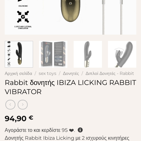
Αρχική σελίδα
/
sex toys
/
Δονητές
/
Διπλοί Δονητές - Rabbit
Rabbit δονητής IBIZA LICKING RABBIT
VIBRATOR
94,90
€
Αγοράστε το και κερδίστε
95
❤️.
Δονητής Rabbit Ibiza Licking με 2 ισχυρούς κινητήρες