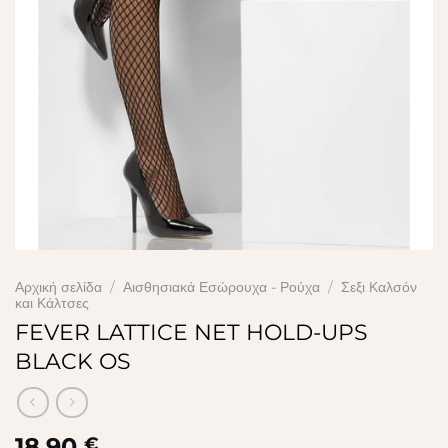
Αρχική σελίδα
/
Αισθησιακά Εσώρουχα - Ρούχα
/
Σεξι Καλσόν
και Κάλτσες
FEVER LATTICE NET HOLD-UPS
BLACK OS
18,90
€