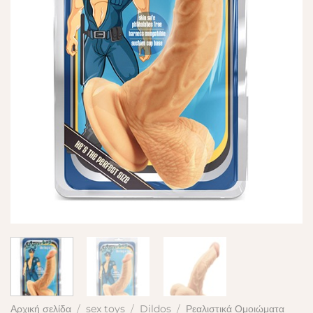
Αρχική σελίδα
/
sex toys
/
Dildos
/
Ρεαλιστικά Ομοιώματα