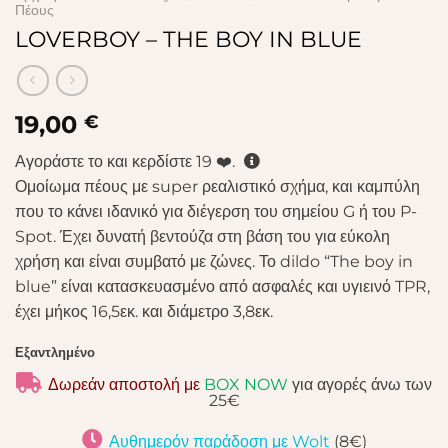
Πέους
LOVERBOY – THE BOY IN BLUE
19,00
€
Αγοράστε το και κερδίστε
19
❤️.
Ομοίωμα πέους με super ρεαλιστικό σχήμα, και καμπύλη
που το κάνει ιδανικό για διέγερση του σημείου G ή του P-
Spot. Έχει δυνατή βεντούζα στη βάση του για εύκολη
χρήση και είναι συμβατό με ζώνες. Το dildo “The boy in
blue” είναι κατασκευασμένο από ασφαλές και υγιεινό TPR,
έχει μήκος 16,5εκ. και διάμετρο 3,8εκ.
Εξαντλημένο
Δωρεάν αποστολή με
BOX NOW
για αγορές άνω των
25€
Αυθημερόν παράδοση με Wolt
(8€)