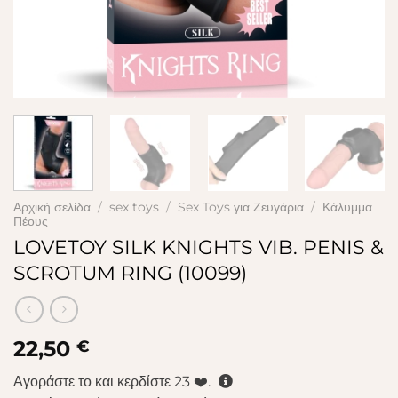
Αρχική σελίδα
/
sex toys
/
Sex Toys για Ζευγάρια
/
Κάλυμμα
Πέους
LOVETOY SILK KNIGHTS VIB. PENIS &
SCROTUM RING (10099)
22,50
€
Αγοράστε το και κερδίστε
23
❤️.