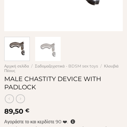
Αρχική σελίδα
/
Σαδομαζοχιστικά - BDSM sex toys
/
Κλουβιά
Πέους
MALE CHASTITY DEVICE WITH
PADLOCK
89,50
€
Αγοράστε το και κερδίστε
90
❤️.