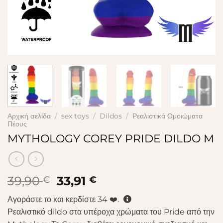
Αρχική σελίδα
/
sex toys
/
Dildos
/
Ρεαλιστικά Ομοιώματα
Πέους
MYTHOLOGY COREY PRIDE DILDO M
Original
Η
39,90
33,91
€
€
price
τρέχουσα
Αγοράστε το και κερδίστε
34
❤️.
was:
τιμή
Ρεαλιστικό dildo στα υπέροχα χρώματα του Pride από την
39,90 €.
είναι: