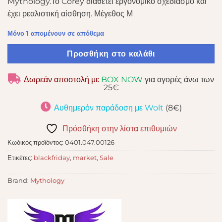
Mythology.Το Corey διαθέτει εργονομικό σχεδιασμό και
33,91 €.
έχει ρεαλιστική αίσθηση. Μέγεθος Μ
Μόνο 1 απομένουν σε απόθεμα
Προσθήκη στο καλάθι
Δωρεάν αποστολή με
BOX NOW
για αγορές άνω των
25€
Αυθημερόν παράδοση με Wolt
(8€)
Πρόσθήκη στην λίστα επιθυμιών
Κωδικός προϊόντος:
0401.047.00126
Ετικέτες:
blackfriday
,
market
,
Sale
Brand:
Mythology