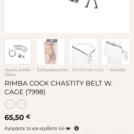
Αρχική σελίδα
/
Σαδομαζοχιστικά - BDSM sex toys
/
Κλουβιά
Πέους
RIMBA COCK CHASTITY BELT W.
CAGE (7998)
65,50
€
Αγοράστε το και κερδίστε
66
❤️.