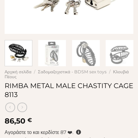
Αρχική σελίδα
/
Σαδομαζοχιστικά - BDSM sex toys
/
Κλουβιά
Πέους
RIMBA METAL MALE CHASTITY CAGE
8113
86,50
€
Αγοράστε το και κερδίστε
87
❤️.