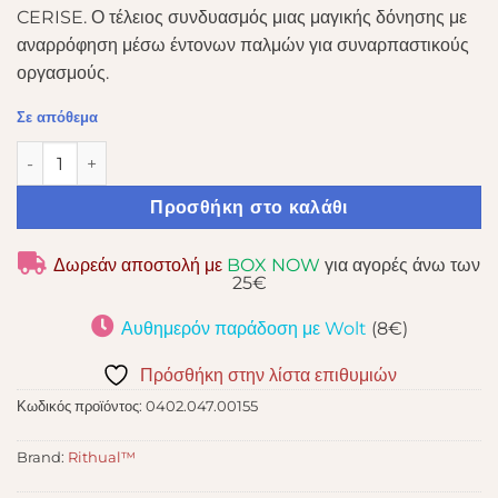
CERISE. Ο τέλειος συνδυασμός μιας μαγικής δόνησης με
αναρρόφηση μέσω έντονων παλμών για συναρπαστικούς
οργασμούς.
Σε απόθεμα
RITHUAL SHUSHU CERISE NEW GENERATION CLITORAL ποσ
Προσθήκη στο καλάθι
Δωρεάν αποστολή με
BOX NOW
για αγορές άνω των
25€
Αυθημερόν παράδοση με Wolt
(8€)
Πρόσθήκη στην λίστα επιθυμιών
Κωδικός προϊόντος:
0402.047.00155
Brand:
Rithual™