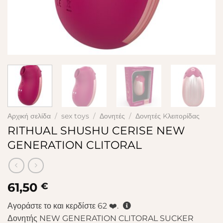
Αρχική σελίδα
/
sex toys
/
Δονητές
/
Δονητές Kλειτορίδας
RITHUAL SHUSHU CERISE NEW
GENERATION CLITORAL
61,50
€
Αγοράστε το και κερδίστε
62
❤️.
Δονητής NEW GENERATION CLITORAL SUCKER