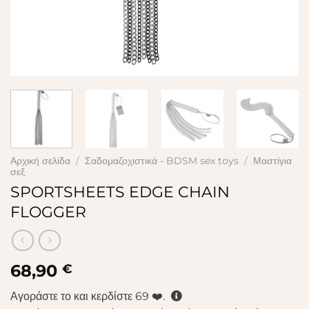
Αρχική σελίδα
/
Σαδομαζοχιστικά - BDSM sex toys
/
Μαστίγια
σεξ
SPORTSHEETS EDGE CHAIN
FLOGGER
68,90
€
Αγοράστε το και κερδίστε
69
❤️.