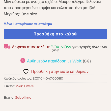
Μίνι φόρεμα με ανοιχτό σχέδιο. Μαύρο πλέγμα βελονάκι
16,00 €.
είναι:
που προσφέρει ένα κομψό και εκλεπτυσμένο μοτίβο!
12,00 €.
Μέγεθος: One size
Μόνο 1 απομένουν σε απόθεμα
Προσθήκη στο καλάθι
Δωρεάν αποστολή με
BOX NOW
για αγορές άνω των
25€
Αυθημερόν παράδοση με Wolt
(8€)
Πρόσθήκη στην λίστα επιθυμιών
Κωδικός προϊόντος:
EC0104.047.00080
Ετικέτα:
Web Offers
Brand:
Subblime