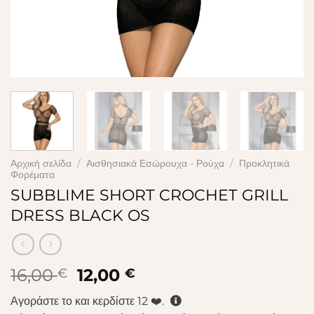
Αρχική σελίδα
/
Αισθησιακά Εσώρουχα - Ρούχα
/
Προκλητικά
Φορέματα
SUBBLIME SHORT CROCHET GRILL
DRESS BLACK OS
Original
Η
16,00
12,00
€
€
price
τρέχουσα
Αγοράστε το και κερδίστε
12
❤️.
was:
τιμή