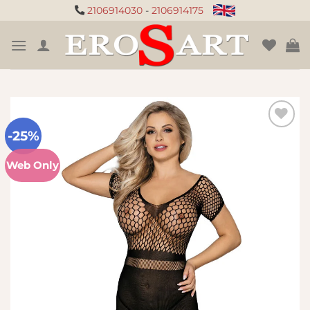
Μετάβαση
2106914030
-
2106914175
στο
περιεχόμενο
-25%
Πρόσθήκη
στην
Web Only
λίστα
επιθυμιών