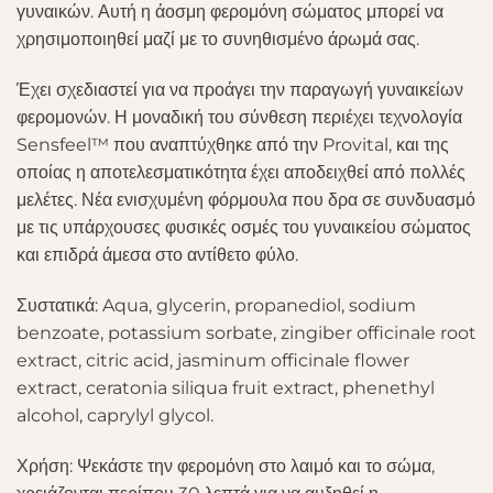
γυναικών. Αυτή η άοσμη φερομόνη σώματος μπορεί να
χρησιμοποιηθεί μαζί με το συνηθισμένο άρωμά σας.
Έχει σχεδιαστεί για να προάγει την παραγωγή γυναικείων
φερομονών. Η μοναδική του σύνθεση περιέχει τεχνολογία
Sensfeel™ που αναπτύχθηκε από την Provital, και της
οποίας η αποτελεσματικότητα έχει αποδειχθεί από πολλές
μελέτες. Νέα ενισχυμένη φόρμουλα που δρα σε συνδυασμό
με τις υπάρχουσες φυσικές οσμές του γυναικείου σώματος
και επιδρά άμεσα στο αντίθετο φύλο.
Συστατικά: Aqua, glycerin, propanediol, sodium
benzoate, potassium sorbate, zingiber officinale root
extract, citric acid, jasminum officinale flower
extract, ceratonia siliqua fruit extract, phenethyl
alcohol, caprylyl glycol.
Χρήση: Ψεκάστε την φερομόνη στο λαιμό και το σώμα,