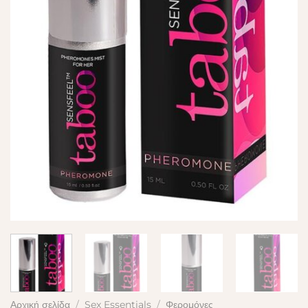
Αρχική σελίδα
/
Sex Essentials
/
Φερομόνες