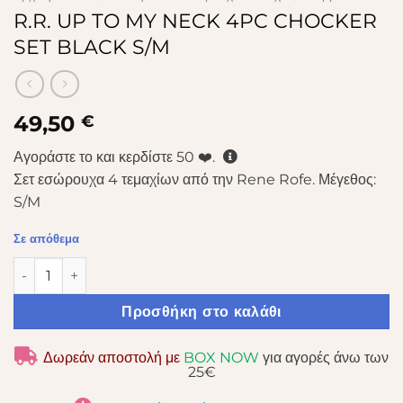
R.R. UP TO MY NECK 4PC CHOCKER
SET BLACK S/M
49,50
€
Αγοράστε το και κερδίστε
50
❤️.
Σετ εσώρουχα 4 τεμαχίων από την Rene Rofe. Μέγεθος:
S/M
Σε απόθεμα
R.R. UP TO MY NECK 4PC CHOCKER SET BLACK S/M ποσότη
Προσθήκη στο καλάθι
Δωρεάν αποστολή με
BOX NOW
για αγορές άνω των
25€