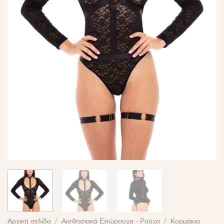
Αρχική σελίδα
/
Αισθησιακά Εσώρουχα - Ρούχα
/
Κορμάκια