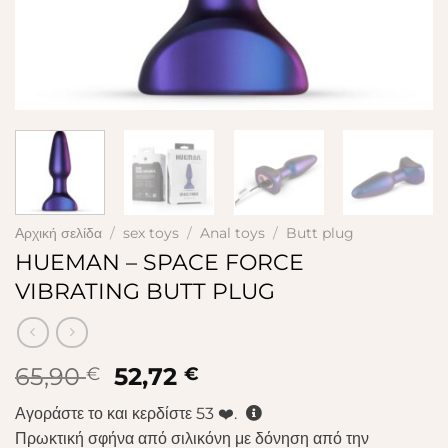
Αρχική σελίδα
/
sex toys
/
Anal toys
/
Butt plug
HUEMAN – SPACE FORCE
VIBRATING BUTT PLUG
Original
Η
65,90
52,72
€
€
price
τρέχουσα
Αγοράστε το και κερδίστε
53
❤️.
was:
τιμή
Πρωκτική σφήνα από σιλικόνη με δόνηση από την
65,90 €.
είναι: