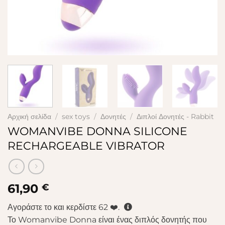
Αρχική σελίδα
/
sex toys
/
Δονητές
/
Διπλοί Δονητές - Rabbit
WOMANVIBE DONNA SILICONE
RECHARGEABLE VIBRATOR
61,90
€
Αγοράστε το και κερδίστε
62
❤️.
Το Womanvibe Donna είναι ένας διπλός δονητής που