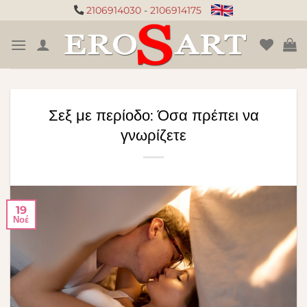
Μετάβαση
2106914030
-
2106914175
στο
περιεχόμενο
Σεξ με περίοδο: Όσα πρέπει να
γνωρίζετε
19
Νοέ