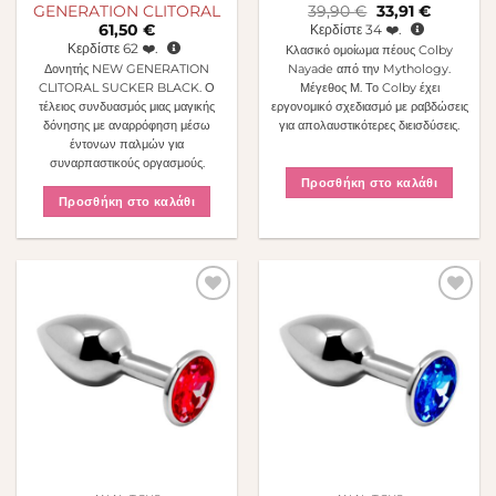
Original
Η
GENERATION CLITORAL
39,90
€
33,91
€
price
τρέχουσα
61,50
€
Κερδίστε
34
❤️.
was:
τιμή
Κερδίστε
62
❤️.
Κλασικό ομοίωμα πέους Colby
39,90 €.
είναι:
33,91 €.
Δονητής NEW GENERATION
Nayade από την Mythology.
CLITORAL SUCKER BLACK. Ο
Μέγεθος Μ. Το Colby έχει
τέλειος συνδυασμός μιας μαγικής
εργονομικό σχεδιασμό με ραβδώσεις
δόνησης με αναρρόφηση μέσω
για απολαυστικότερες διεισδύσεις.
έντονων παλμών για
συναρπαστικούς οργασμούς.
Προσθήκη στο καλάθι
Προσθήκη στο καλάθι
Πρόσθήκη
Πρόσθήκη
στην λίστα
στην λίστα
επιθυμιών
επιθυμιών