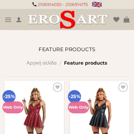
Μετάβαση
2106914030
-
2106914175
στο
περιεχόμενο
FEATURE PRODUCTS
Αρχική σελίδα
/
Feature products
-25%
-25%
Πρόσθήκη
Πρόσθήκη
στην λίστα
στην λίστα
επιθυμιών
επιθυμιών
Web Only
Web Only