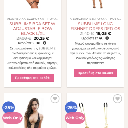
ΑΙΣΘΗΣΙΑΚΆ ΕΣΏΡΟΥΧΑ - ΡΟΎΧΑ
ΑΙΣΘΗΣΙΑΚΆ ΕΣΏΡΟΥΧΑ - ΡΟΎΧΑ
SUBBLIME BRA SET W.
SUBBLIME LONG
ADJUSTABLE BOW
FISHNET DRESS RED OS
Original
Η
BLACK L/XL
21,40
€
16,05
€
price
τρέχουσα
Original
Η
27,00
€
20,25
€
Κερδίστε
17
❤️.
was:
τιμή
price
τρέχουσα
Κερδίστε
21
❤️.
Μακρύ φόρεμα δίχτυ σε άνετη
21,40 €.
είναι:
was:
τιμή
16,05 €.
Σετ εσωρούχων της SUBBLIME
γραμμή, με μεγάλα ανοίγματα, από
27,00 €.
είναι:
20,25 €.
σχεδιασμένο για εμφανίσεις με
την Subblime. Απίστευτα σέξι στυλ,
αισθησιασμό και κομψότητα!
ιδανικό για όλες τις ιδιαίτερες
Αποτελούμενο από σουτιέν, στρινγκ,
περιστάσεις!
καλτσοδέτες, όλα σε μαύρο χρώμα.
Προσθήκη στο καλάθι
Προσθήκη στο καλάθι
-25%
-25%
Πρόσθήκη
Πρόσθήκη
στην λίστα
στην λίστα
επιθυμιών
επιθυμιών
Web Only
Web Only