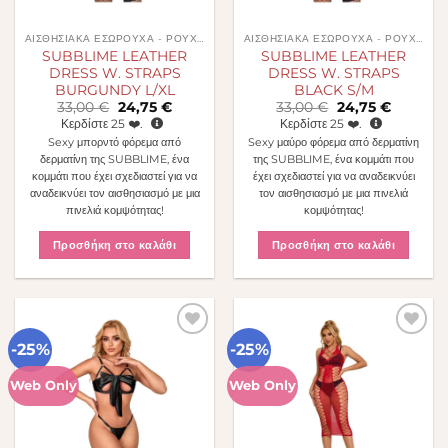
ΑΙΣΘΗΣΙΑΚΆ ΕΣΏΡΟΥΧΑ - ΡΟΎΧΑ
ΑΙΣΘΗΣΙΑΚΆ ΕΣΏΡΟΥΧΑ - ΡΟΎΧΑ
SUBBLIME LEATHER
SUBBLIME LEATHER
DRESS W. STRAPS
DRESS W. STRAPS
BURGUNDY L/XL
BLACK S/M
Original
Η
Original
Η
33,00
€
24,75
€
33,00
€
24,75
€
price
τρέχουσα
price
τρέχουσ
Κερδίστε
25
❤️.
Κερδίστε
25
❤️.
was:
τιμή
was:
τιμή
Sexy μπορντό φόρεμα από
Sexy μαύρο φόρεμα από δερματίνη
33,00 €.
είναι:
33,00 €.
είναι:
24,75 €.
24,75 €.
δερματίνη της SUBBLIME, ένα
της SUBBLIME, ένα κομμάτι που
κομμάτι που έχει σχεδιαστεί για να
έχει σχεδιαστεί για να αναδεικνύει
αναδεικνύει τον αισθησιασμό με μια
τον αισθησιασμό με μια πινελιά
πινελιά κομψότητας!
κομψότητας!
Προσθήκη στο καλάθι
Προσθήκη στο καλάθι
-25%
-25%
Πρόσθήκη
Πρόσθήκη
στην λίστα
στην λίστα
επιθυμιών
επιθυμιών
Web Only
Web Only