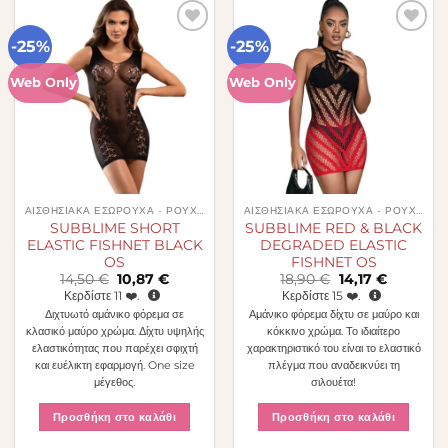
-25%
-25%
Πρόσθήκη
Πρόσθήκη
στην λίστα
στην λίστα
επιθυμιών
επιθυμιών
Web Only
Web Only
ΑΙΣΘΗΣΙΑΚΆ ΕΣΏΡΟΥΧΑ - ΡΟΎΧΑ
ΑΙΣΘΗΣΙΑΚΆ ΕΣΏΡΟΥΧΑ - ΡΟΎΧΑ
SUBBLIME SHORT
SUBBLIME RED & BLACK
ELASTIC FISHNET BLACK
DEGRADED ELASTIC
OS
FISHNET OS
Original
Η
Original
Η
14,50
€
10,87
€
18,90
€
14,17
€
price
τρέχουσα
price
τρέχουσα
Κερδίστε
11
❤️.
Κερδίστε
15
❤️.
was:
τιμή
was:
τιμή
Διχτυωτό αμάνικο φόρεμα σε
Αμάνικο φόρεμα δίχτυ σε μαύρο και
14,50 €.
είναι:
18,90 €.
είναι:
10,87 €.
14,17 €.
κλασικό μαύρο χρώμα. Δίχτυ υψηλής
κόκκινο χρώμα. Το ιδιαίτερο
ελαστικότητας που παρέχει σφιχτή
χαρακτηριστικό του είναι το ελαστικό
και ευέλικτη εφαρμογή. One size
πλέγμα που αναδεικνύει τη
μέγεθος.
σιλουέτα!
Προσθήκη στο καλάθι
Προσθήκη στο καλάθι