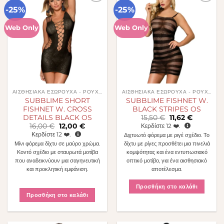
-25%
-25%
Πρόσθήκη
Πρόσθήκη
στην λίστα
στην λίστα
επιθυμιών
επιθυμιών
Web Only
Web Only
ΑΙΣΘΗΣΙΑΚΆ ΕΣΏΡΟΥΧΑ - ΡΟΎΧΑ
ΑΙΣΘΗΣΙΑΚΆ ΕΣΏΡΟΥΧΑ - ΡΟΎΧΑ
SUBBLIME SHORT
SUBBLIME FISHNET W.
FISHNET W. CROSS
BLACK STRIPES OS
Original
Η
DETAILS BLACK OS
15,50
€
11,62
€
price
τρέχουσα
Original
Η
16,00
€
12,00
€
Κερδίστε
12
❤️.
was:
τιμή
price
τρέχουσα
Κερδίστε
12
❤️.
Διχτυωτό φόρεμα με ριγέ σχέδιο. Το
15,50 €.
είναι:
was:
τιμή
11,62 €.
Μίνι φόρεμα δίχτυ σε μαύρο χρώμα.
δίχτυ με ρίγες προσθέτει μια πινελιά
16,00 €.
είναι:
12,00 €.
Κοντό σχέδιο με σταυρωτά μοτίβα
κομψότητας και ένα εντυπωσιακό
που αναδεικνύουν μια σαγηνευτική
οπτικό μοτίβο, για ένα αισθησιακό
και προκλητική εμφάνιση.
αποτέλεσμα.
Προσθήκη στο καλάθι
Προσθήκη στο καλάθι