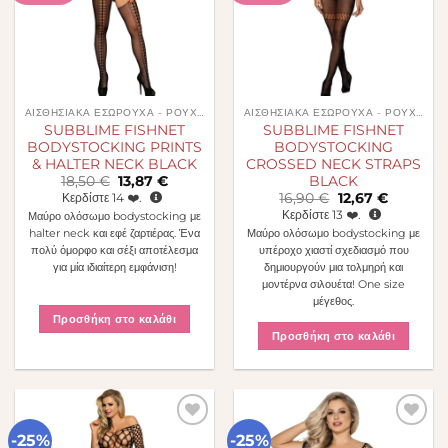
ΑΙΣΘΗΣΙΑΚΆ ΕΣΏΡΟΥΧΑ - ΡΟΎΧΑ
ΑΙΣΘΗΣΙΑΚΆ ΕΣΏΡΟΥΧΑ - ΡΟΎΧΑ
SUBBLIME FISHNET
SUBBLIME FISHNET
BODYSTOCKING PRINTS
BODYSTOCKING
& HALTER NECK BLACK
CROSSED NECK STRAPS
Original
Η
BLACK
18,50
€
13,87
€
price
τρέχουσα
Original
Η
Κερδίστε
14
❤️.
16,90
€
12,67
€
was:
τιμή
price
τρέχουσα
Κερδίστε
13
❤️.
Μαύρο ολόσωμο bodystocking με
18,50 €.
είναι:
was:
τιμή
13,87 €.
halter neck και εφέ ζαρτιέρας. Ένα
Μαύρο ολόσωμο bodystocking με
16,90 €.
είναι:
12,67 €.
πολύ όμορφο και σέξι αποτέλεσμα
υπέροχο χιαστί σχεδιασμό που
για μία ιδιαίτερη εμφάνιση!
δημιουργούν μια τολμηρή και
μοντέρνα σιλουέτα! One size
μέγεθος.
Προσθήκη στο καλάθι
Προσθήκη στο καλάθι
-25%
-25%
Πρόσθήκη
Πρόσθήκη