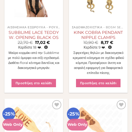
ΑΙΣΘΗΣΙΑΚΆ ΕΣΏΡΟΥΧΑ - ΡΟΎΧΑ
ΣΑΔΟΜΑΖΟΧΙΣΤΙΚΆ - BDSM SEX TOYS
SUBBLIME LACE TEDDY
KINK COBRA PENDANT
W. OPENING BLACK OS
NIPPLE CLAMPS
Original
Η
Original
Η
22,70
€
17,02
€
10,90
€
8,17
€
price
τρέχουσα
price
τρέχουσα
Κερδίστε
18
❤️.
Κερδίστε
9
❤️.
was:
τιμή
was:
τιμή
Μαύρο κορμάκι από την Subblime
Σφιγκτήρες θηλών με διακοσμητικό
22,70 €.
είναι:
10,90 €.
είναι:
17,02 €.
8,17 €.
με πολύ όμορφο και σέξι σχεδιασμό.
κρεμαστό κόσμημα σε σχέδιο φιδιού
Διαθέτει floral κέντημα δαντέλας και
κόμπρα. Προσφέρουν άνετη και
διακοσμητικά μπριγιάν.
ασφαλή εφαρμογή για διαφορετικά
επίπεδα πίεσης.
Προσθήκη στο καλάθι
Προσθήκη στο καλάθι
-25%
-25%
Πρόσθήκη
Πρόσθήκη
στην λίστα
στην λίστα
επιθυμιών
επιθυμιών
Web Only
Web Only