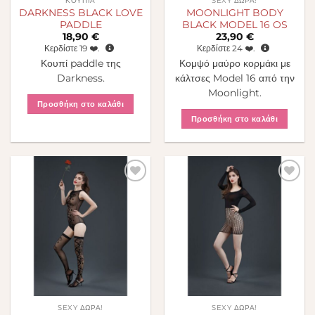
ΚΟΥΠΙΆ
SEXY ΔΏΡΑ!
DARKNESS BLACK LOVE
MOONLIGHT BODY
PADDLE
BLACK MODEL 16 OS
18,90
€
23,90
€
Κερδίστε
19
❤️.
Κερδίστε
24
❤️.
Κουπί paddle της
Κομψό μαύρο κορμάκι με
Darkness.
κάλτσες Model 16 από την
Moonlight.
Προσθήκη στο καλάθι
Προσθήκη στο καλάθι
Πρόσθήκη
Πρόσθήκη
στην λίστα
στην λίστα
επιθυμιών
επιθυμιών
SEXY ΔΏΡΑ!
SEXY ΔΏΡΑ!