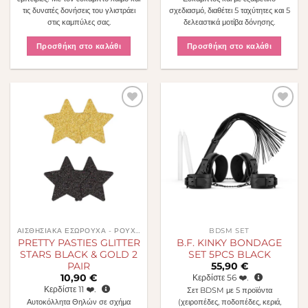
τις δυνατές δονήσεις του γλιστράει
σχεδιασμό, διαθέτει 5 ταχύτητες και 5
στις καμπύλες σας.
δελεαστικά μοτίβα δόνησης.
Προσθήκη στο καλάθι
Προσθήκη στο καλάθι
Πρόσθήκη
Πρόσθήκη
στην λίστα
στην λίστα
επιθυμιών
επιθυμιών
ΑΙΣΘΗΣΙΑΚΆ ΕΣΏΡΟΥΧΑ - ΡΟΎΧΑ
BDSM SET
PRETTY PASTIES GLITTER
B.F. KINKY BONDAGE
STARS BLACK & GOLD 2
SET 5PCS BLACK
PAIR
55,90
€
10,90
€
Κερδίστε
56
❤️.
Κερδίστε
11
❤️.
Σετ BDSM με 5 προϊόντα
Αυτοκόλλητα Θηλών σε σχήμα
(χειροπέδες, ποδοπέδες, κεριά,