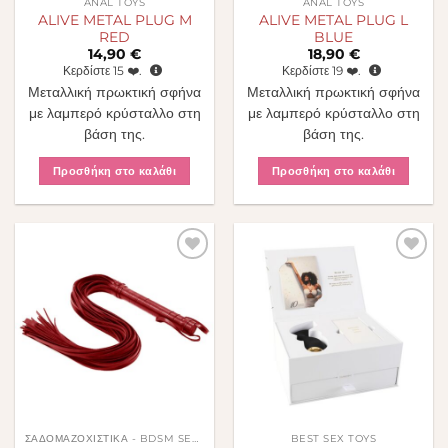
ANAL TOYS
ANAL TOYS
ALIVE METAL PLUG M
ALIVE METAL PLUG L
RED
BLUE
14,90
€
18,90
€
Κερδίστε
15
❤️.
Κερδίστε
19
❤️.
Μεταλλική πρωκτική σφήνα
Μεταλλική πρωκτική σφήνα
με λαμπερό κρύσταλλο στη
με λαμπερό κρύσταλλο στη
βάση της.
βάση της.
Προσθήκη στο καλάθι
Προσθήκη στο καλάθι
Πρόσθήκη
Πρόσθήκη
στην λίστα
στην λίστα
επιθυμιών
επιθυμιών
ΣΑΔΟΜΑΖΟΧΙΣΤΙΚΆ - BDSM SEX TOYS
BEST SEX TOYS