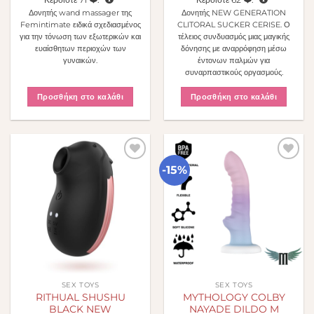
Δονητής wand massager της
Δονητής NEW GENERATION
Femintimate ειδικά σχεδιασμένος
CLITORAL SUCKER CERISE. Ο
για την τόνωση των εξωτερικών και
τέλειος συνδυασμός μιας μαγικής
ευαίσθητων περιοχών των
δόνησης με αναρρόφηση μέσω
γυναικών.
έντονων παλμών για
συναρπαστικούς οργασμούς.
Προσθήκη στο καλάθι
Προσθήκη στο καλάθι
-15%
Πρόσθήκη
Πρόσθήκη
στην λίστα
στην λίστα
επιθυμιών
επιθυμιών
SEX TOYS
SEX TOYS
RITHUAL SHUSHU
MYTHOLOGY COLBY
BLACK NEW
NAYADE DILDO M