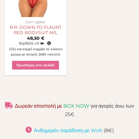
SEXY ΔΏΡΑ!
R.R. DOWN TO FLAUNT
RED BODYSUIT M/L
48,50
€
Κερδίστε
49
❤️.
Σέξυ και κομψό κορμάκι σε κόκκινο
χρώμα με ανοιχτό, βαθύ ντεκολτέ.
Προσθήκη στο καλάθι
Δωρεάν αποστολή με
BOX NOW
για αγορές άνω των
25€
Αυθημερόν παράδοση με Wolt
(8€)