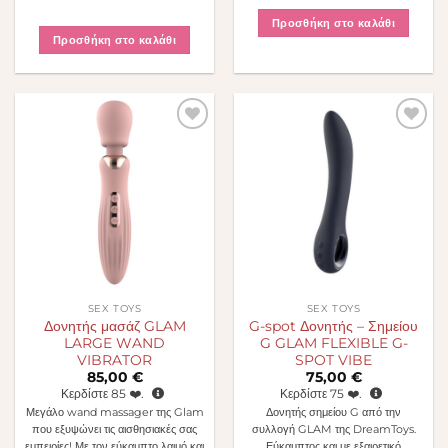
Προσθήκη στο καλάθι
Προσθήκη στο καλάθι
Πρόσθήκη
Πρόσθήκη
στην λίστα
στην λίστα
επιθυμιών
επιθυμιών
SEX TOYS
SEX TOYS
Δονητής μασάζ GLAM
G-spot Δονητής – Σημείου
LARGE WAND
G GLAM FLEXIBLE G-
VIBRATOR
SPOT VIBE
85,00
€
75,00
€
Κερδίστε
85
❤️.
Κερδίστε
75
❤️.
Μεγάλο wand massager της Glam
Δονητής σημείου G από την
που εξυψώνει τις αισθησιακές σας
συλλογή GLAM της DreamToys.
εμπειρίες! Με τον εύκαμπτο λαιμό και
Εύκαμπτος και με εξαιρετικό