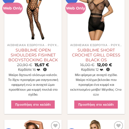
στην λίστα
στην λίστα
επιθυμιών
επιθυμιών
Web Only
Web Only
ΑΙΣΘΗΣΙΑΚΆ ΕΣΏΡΟΥΧΑ - ΡΟΎΧΑ
ΑΙΣΘΗΣΙΑΚΆ ΕΣΏΡΟΥΧΑ - ΡΟΎΧΑ
SUBBLIME OPEN
SUBBLIME SHORT
SHOULDERS FISHNET
CROCHET GRILL DRESS
BODYSTOCKING BLACK
BLACK OS
Original
Η
Original
Η
20,90
€
15,67
€
16,00
€
12,00
€
price
τρέχουσα
price
τρέχουσα
Κερδίστε
16
❤️.
Κερδίστε
12
❤️.
was:
τιμή
was:
τιμή
Μαύρο διχτυωτό ολόσωμο καλσόν.
Μίνι φόρεμα με ανοιχτό σχέδιο.
20,90 €.
είναι:
16,00 €.
είναι:
15,67 €.
12,00 €.
Το δίχτυ προσφέρει μια σαγηνευτική
Μαύρο πλέγμα βελονάκι που
εφαρμογή ενώ οι ανοιχτοί ώμοι
προσφέρει ένα κομψό και
προσθέτουν μια κομψή πινελιά στο
εκλεπτυσμένο μοτίβο! Μέγεθος: One
σχέδιο.
size
Προσθήκη στο καλάθι
Προσθήκη στο καλάθι