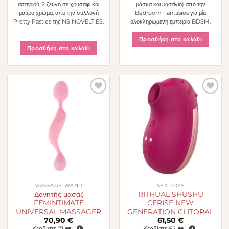
αστεριού, 2 ζεύγη σε χρυσαφί και
μάσκα και μαστίγιο) από την
μαύρο χρώμα, από την συλλογή
Bedroom Fantasies για μία
Pretty Pasties της NS NOVELTIES.
ολοκληρωμένη εμπειρία BDSM.
Προσθήκη στο καλάθι
Προσθήκη στο καλάθι
Πρόσθήκη
Πρόσθήκη
στην λίστα
στην λίστα
επιθυμιών
επιθυμιών
MASSAGE WAND
SEX TOYS
Δονητής μασάζ
RITHUAL SHUSHU
FEMINTIMATE
CERISE NEW
UNIVERSAL MASSAGER
GENERATION CLITORAL
70,90
€
61,50
€
Κερδίστε
71
❤️.
Κερδίστε
62
❤️.