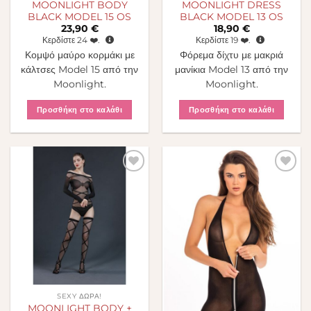
MOONLIGHT BODY
MOONLIGHT DRESS
BLACK MODEL 15 OS
BLACK MODEL 13 OS
23,90
€
18,90
€
Κερδίστε
24
❤️.
Κερδίστε
19
❤️.
Κομψό μαύρο κορμάκι με
Φόρεμα δίχτυ με μακριά
κάλτσες Model 15 από την
μανίκια Model 13 από την
Moonlight.
Moonlight.
Προσθήκη στο καλάθι
Προσθήκη στο καλάθι
Πρόσθήκη
Πρόσθήκη
στην λίστα
στην λίστα
επιθυμιών
επιθυμιών
SEXY ΔΏΡΑ!
MOONLIGHT BODY +