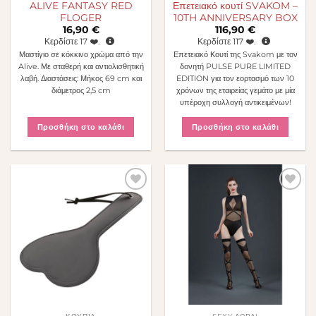
ALIVE FANTASY RED
Επετειακό κουτί SVAKOM –
FLOGER
10TH ANNIVERSARY BOX
16,90
€
116,90
€
Κερδίστε
17
❤️.
Κερδίστε
117
❤️.
Μαστίγιο σε κόκκινο χρώμα από την
Επετειακό Κουτί της Svakom με τον
Alive. Με σταθερή και αντιολισθητική
δονητή PULSE PURE LIMITED
λαβή. Διαστάσεις: Μήκος 69 cm και
EDITION για τον εορτασμό των 10
διάμετρος 2,5 cm
χρόνων της εταιρείας γεμάτο με μία
υπέροχη συλλογή αντικειμένων!
Προσθήκη στο καλάθι
Προσθήκη στο καλάθι
Πρόσθήκη
Πρόσθήκη
στην λίστα
στην λίστα
επιθυμιών
επιθυμιών