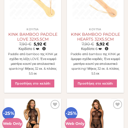
ΚΟΥΠΙΆ
ΚΟΥΠΙΆ
KINK BAMBOO PADDLE
KINK BAMBOO PADDLE
LOVE 32X5.5CM
HEARTS 32X5.5CM
Original
Η
Original
Η
7,90
€
5,92
€
7,90
€
5,92
€
price
τρέχουσα
price
τρέχουσα
Κερδίστε
6
❤️.
Κερδίστε
6
❤️.
was:
τιμή
was:
τιμή
Paddle από bamboo της KINK με
Paddle από bamboo της KINK με
7,90 €.
είναι:
7,90 €.
είναι:
5,92 €.
5,92 €.
σχέδιο τη λέξη LOVE. Ένα κομψό
όμορφο σχέδιο καρδιές. Ένα κομψό
μαστίγιο-κουπί για απολαυστικό
μαστίγιο-κουπί για απολαυστικό
spanking! Μήκος 32 εκ. & πλάτος
spanking! Μήκος 32 εκ. & πλάτος
5.5 εκ
5.5 εκ
Προσθήκη στο καλάθι
Προσθήκη στο καλάθι
-25%
-25%
Πρόσθήκη
Πρόσθήκη
στην λίστα
στην λίστα
επιθυμιών
επιθυμιών
Web Only
Web Only