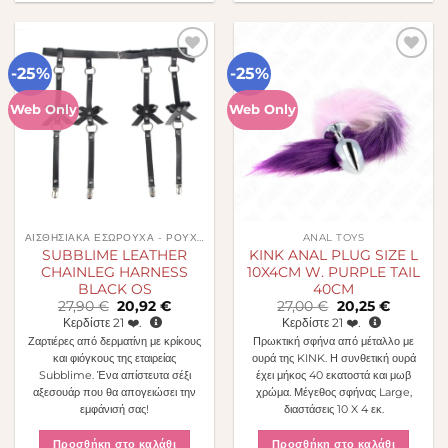
-25%
-25%
Πρόσθήκη
Πρόσθήκη
στην λίστα
στην λίστα
επιθυμιών
επιθυμιών
Web Only
Web Only
ΑΙΣΘΗΣΙΑΚΆ ΕΣΏΡΟΥΧΑ - ΡΟΎΧΑ
ANAL TOYS
SUBBLIME LEATHER
KINK ANAL PLUG SIZE L
CHAINLEG HARNESS
10X4CM W. PURPLE TAIL
BLACK OS
40CM
Original
Η
Original
Η
27,90
€
20,92
€
27,00
€
20,25
€
price
τρέχουσα
price
τρέχουσ
Κερδίστε
21
❤️.
Κερδίστε
21
❤️.
was:
τιμή
was:
τιμή
Ζαρτιέρες από δερματίνη με κρίκους
Πρωκτική σφήνα από μέταλλο με
27,90 €.
είναι:
27,00 €.
είναι:
20,92 €.
20,25 €.
και φιόγκους της εταιρείας
ουρά της KINK. Η συνθετική ουρά
Subblime. Ένα απίστευτα σέξι
έχει μήκος 40 εκατοστά και μωβ
αξεσουάρ που θα απογειώσει την
χρώμα. Μέγεθος σφήνας Large,
εμφάνισή σας!
διαστάσεις 10 X 4 εκ.
Προσθήκη στο καλάθι
Προσθήκη στο καλάθι