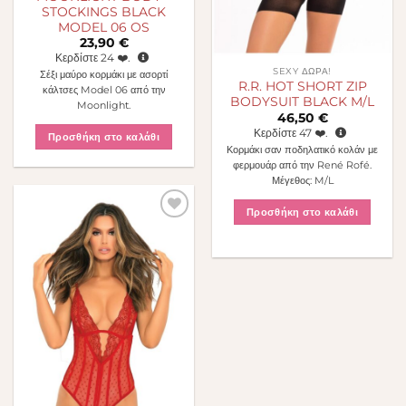
STOCKINGS BLACK
MODEL 06 OS
23,90
€
Κερδίστε
24
❤️.
SEXY ΔΏΡΑ!
Σέξι μαύρο κορμάκι με ασορτί
R.R. HOT SHORT ZIP
κάλτσες Model 06 από την
BODYSUIT BLACK M/L
Moonlight.
46,50
€
Κερδίστε
47
❤️.
Προσθήκη στο καλάθι
Κορμάκι σαν ποδηλατικό κολάν με
φερμουάρ από την René Rofé.
Μέγεθος: M/L
Προσθήκη στο καλάθι
Πρόσθήκη
στην λίστα
επιθυμιών