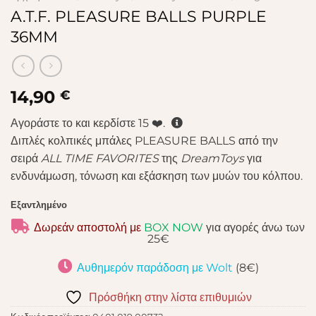
A.T.F. PLEASURE BALLS PURPLE
36MM
14,90
€
Αγοράστε το και κερδίστε
15
❤️.
Διπλές κολπικές μπάλες PLEASURE BALLS από την
σειρά
ALL TIME FAVORITES
της
DreamToys
για
ενδυνάμωση, τόνωση και εξάσκηση των μυών του κόλπου.
Εξαντλημένο
Δωρεάν αποστολή με
BOX NOW
για αγορές άνω των
25€
Αυθημερόν παράδοση με Wolt
(8€)
Πρόσθήκη στην λίστα επιθυμιών